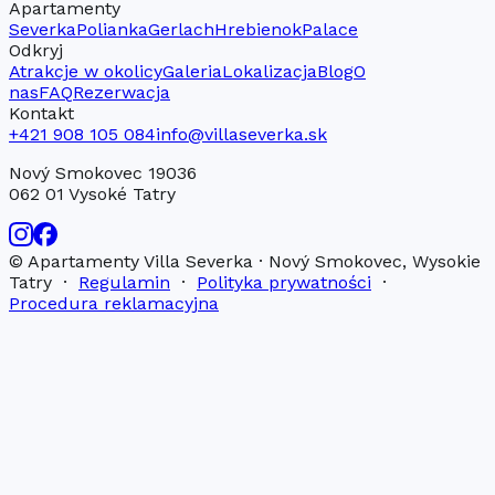
Apartamenty
Severka
Polianka
Gerlach
Hrebienok
Palace
Odkryj
Atrakcje w okolicy
Galeria
Lokalizacja
Blog
O
nas
FAQ
Rezerwacja
Kontakt
+421 908 105 084
info@villaseverka.sk
Nový Smokovec 19036
062 01 Vysoké Tatry
© Apartamenty Villa Severka · Nový Smokovec, Wysokie
Tatry ·
Regulamin
·
Polityka prywatności
·
Procedura reklamacyjna