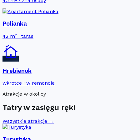
40 m² · 2–4 osoby
Polianka
42 m² · taras
cottage
Hrebienok
wkrótce · w remoncie
Atrakcje w okolicy
Tatry w zasięgu ręki
Wszystkie atrakcje →
Turystyka