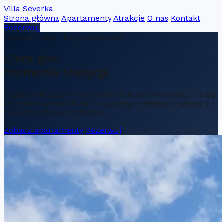
Villa Severka
Strona główna
Apartamenty
Atrakcje
O nas
Kontakt
Rezerwuj
Wysokie Tatry · Nový Smokovec
Cisza gór,
harmonia tradycji.
Przeżyj niezapomniany pobyt w Nový Smokovec, u stóp
szczytów Wysokich Tatr. Łączymy rodzinną tradycję z
nowoczesnym komfortem.
Zobacz apartamenty
Rezerwuj