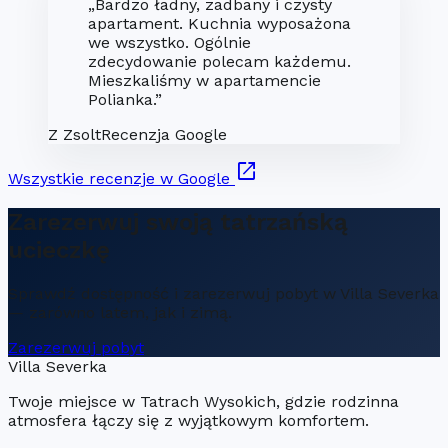
„Bardzo ładny, zadbany i czysty
apartament. Kuchnia wyposażona
we wszystko. Ogólnie
zdecydowanie polecam każdemu.
Mieszkaliśmy w apartamencie
Polianka.”
Z
Zsolt
Recenzja Google
open_in_new
Wszystkie recenzje w Google
Zarezerwuj swoją tatrzańską
ucieczkę
Sprawdź dostępność i zarezerwuj pobyt w Villa Severka
— zarówno latem, jak i zimą.
Zarezerwuj pobyt
Villa Severka
Twoje miejsce w Tatrach Wysokich, gdzie rodzinna
atmosfera łączy się z wyjątkowym komfortem.