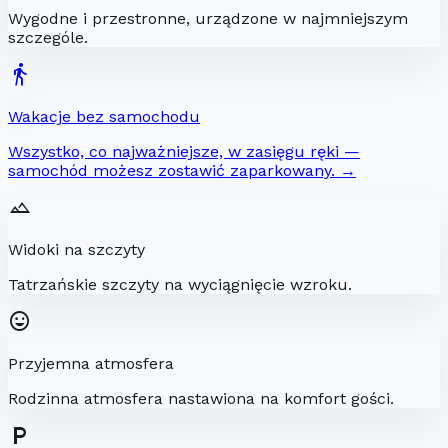
Wygodne i przestronne, urządzone w najmniejszym
szczególe.
directions_walk
Wakacje bez samochodu
Wszystko, co najważniejsze, w zasięgu ręki —
samochód możesz zostawić zaparkowany.
→
filter_hdr
Widoki na szczyty
Tatrzańskie szczyty na wyciągnięcie wzroku.
mood
Przyjemna atmosfera
Rodzinna atmosfera nastawiona na komfort gości.
local_parking